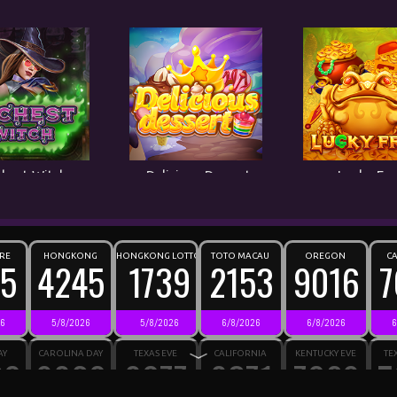
chest Witch
Delicious Dessert
Lucky Fr
ORE
HONGKONG
HONGKONG LOTTO
TOTO MACAU
OREGON
C
15
4245
1739
2153
9016
7
26
5/8/2026
5/8/2026
6/8/2026
6/8/2026
6
AY
CAROLINA DAY
TEXAS EVE
CALIFORNIA
KENTUCKY EVE
TE
60
9860
8077
8371
7029
5
nting Time
Akira
Steam Pu