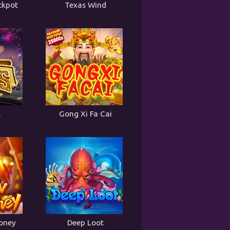
ckpot
Texas Wind
s
Gong Xi Fa Cai
oney
Deep Loot