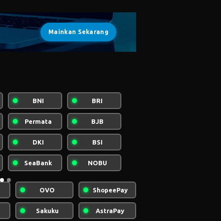
Mainkan Sekarang
7
Disco Jockey
s
UOB
BluBCA
its
Three Kingdoms
OVO
ShopeePay
Sakuku
AstraPay