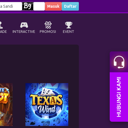
Masuk
Daftar
ADE
INTERACTIVE
PROMOSI
EVENT