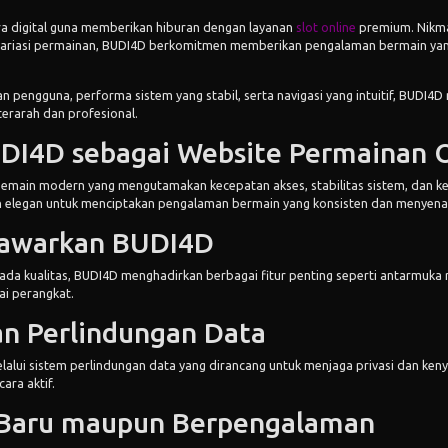
a digital guna memberikan hiburan dengan layanan
slot online
premium. Nikma
riasi permainan, BUDI4D berkomitmen memberikan pengalaman bermain yang 
pengguna, performa sistem yang stabil, serta navigasi yang intuitif, BUDI4D
terarah dan profesional.
I4D sebagai Website Permainan O
n of Afrodita
Caucasian Wolf
Snow Gian
main modern yang mengutamakan kecepatan akses, stabilitas sistem, dan k
n elegan untuk menciptakan pengalaman bermain yang konsisten dan menyena
tawarkan BUDI4D
da kualitas, BUDI4D menghadirkan berbagai fitur penting seperti antarmuka 
ai perangkat.
n Perlindungan Data
razil Farm
Troyan Gems
Anubis Obe
i sistem perlindungan data yang dirancang untuk menjaga privasi dan keny
ara aktif.
 Baru maupun Berpengalaman