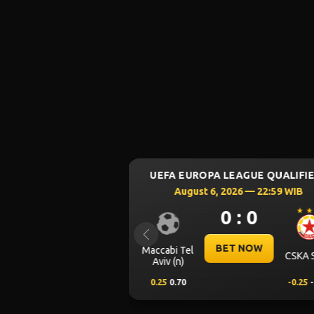
5/8/2026
6/8/2026
6/8/20
Wild West
Sobe
UEFA EUROPA LEAGUE QUALIFI
August 6, 2026 — 22:00 WIB
0 : 0
Previous
BET NOW
C
KuPS
Univers
Crai
Crazy Gold
M
-0.25
0.94
0.25