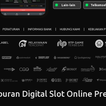
Lain-lain
Telkomse
PERATURAN
|
INFORMASI BANK
|
HUBUNGI KAMI
|
KEBIJAKAN P
d Of Wealth
Highroad King
Caramelo Ja
k of Mystery
Jack Potter in Vegas
God's Par
Pyramids
buran Digital Slot Online P