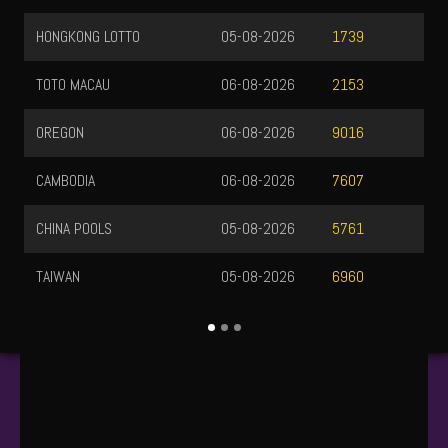
HONGKONG LOTTO
05-08-2026
TE
1739
TOTO MACAU
06-08-2026
CAL
2153
OREGON
06-08-2026
KE
9016
CAMBODIA
06-08-2026
TE
7607
CHINA POOLS
05-08-2026
CAR
5761
TAIWAN
05-08-2026
TE
6960