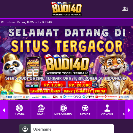
Selamat Datang Di Website BUDI4D
TOGEL
SLOT
LIVE CASINO
SPORT
ARCADE
SABU