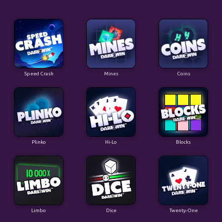
Speed Crash
Mines
Coins
Plinko
Hi-Lo
Blocks
Limbo
Dice
Twenty-One