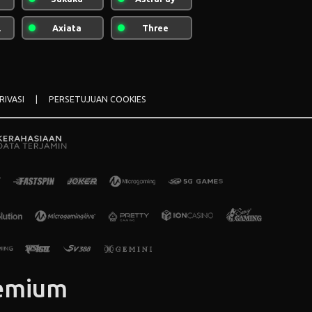
l
Axiata
Three
RIVASI
|
PERSETUJUAN COOKIES
remium