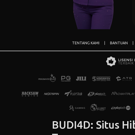
TENTANG KAMI
|
BANTUAN
|
BUDI4D: Situs Hi