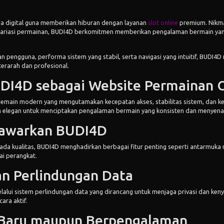
a digital guna memberikan hiburan dengan layanan
slot online
premium. Nikma
riasi permainan, BUDI4D berkomitmen memberikan pengalaman bermain yang 
pengguna, performa sistem yang stabil, serta navigasi yang intuitif, BUDI4D
terarah dan profesional.
I4D sebagai Website Permainan O
main modern yang mengutamakan kecepatan akses, stabilitas sistem, dan k
n elegan untuk menciptakan pengalaman bermain yang konsisten dan menyena
tawarkan BUDI4D
da kualitas, BUDI4D menghadirkan berbagai fitur penting seperti antarmuka 
ai perangkat.
n Perlindungan Data
i sistem perlindungan data yang dirancang untuk menjaga privasi dan keny
ara aktif.
 Baru maupun Berpengalaman