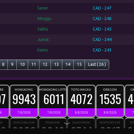
Senin
CAD - 247
Minggu
CAD - 246
Sabtu
CAD - 245
Jumat
CAD - 244
Kamis
CAD - 243
8
9
10
11
12
13
14
15
Last ( 26 )
ORE
HONGKONG
HONGKONG LOTTO
TOTO MACAU
OREGON
C
07
9943
6011
4072
1535
4
26
7/8/2026
7/8/2026
8/8/2026
8/8/2026
7
AY
CAROLINA DAY
TEXAS EVE
CALIFORNIA
KENTUCKY EVE
TE
18
6936
0049
0744
6617
8