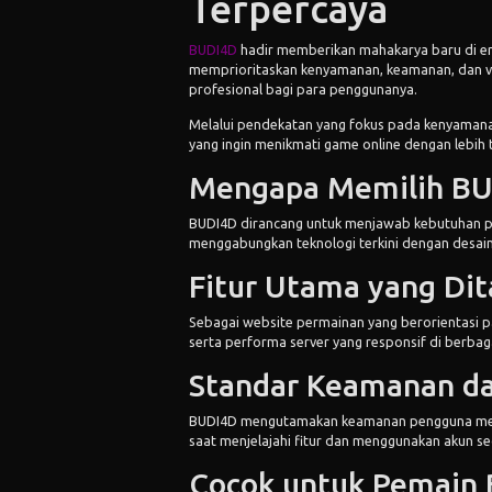
Terpercaya
BUDI4D
hadir memberikan mahakarya baru di er
memprioritaskan kenyamanan, keamanan, dan va
profesional bagi para penggunanya.
Melalui pendekatan yang fokus pada kenyamanan 
yang ingin menikmati game online dengan lebih 
Mengapa Memilih BUD
BUDI4D dirancang untuk menjawab kebutuhan pe
menggabungkan teknologi terkini dengan desai
Fitur Utama yang Di
Sebagai website permainan yang berorientasi pa
serta performa server yang responsif di berbag
Standar Keamanan da
BUDI4D mengutamakan keamanan pengguna melalu
saat menjelajahi fitur dan menggunakan akun sec
Cocok untuk Pemain