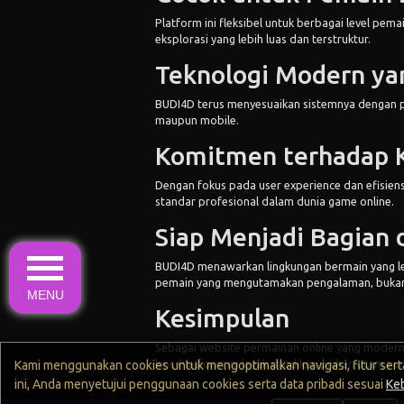
Platform ini fleksibel untuk berbagai level 
eksplorasi yang lebih luas dan terstruktur.
Teknologi Modern y
BUDI4D terus menyesuaikan sistemnya dengan pe
maupun mobile.
Komitmen terhadap K
Dengan fokus pada user experience dan efisien
standar profesional dalam dunia game online.
Siap Menjadi Bagian 
BUDI4D menawarkan lingkungan bermain yang lebi
pemain yang mengutamakan pengalaman, bukan 
MENU
Kesimpulan
Sebagai website permainan online yang moder
kini. Platform ini layak dijadikan pilihan uta
Kami menggunakan cookies untuk mengoptimalkan navigasi, fitur serta
ini, Anda menyetujui penggunaan cookies serta data pribadi sesuai
Keb