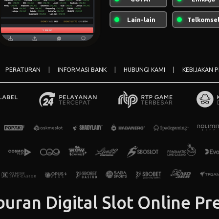
Lain-lain
Telkomse
PERATURAN
|
INFORMASI BANK
|
HUBUNGI KAMI
|
KEBIJAKAN P
buran Digital Slot Online P