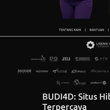
TENTANG KAMI
|
BANTUAN
|
BUDI4D: Situs Hi
Terpercaya