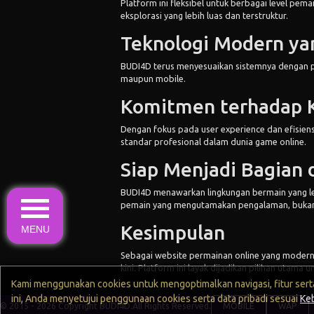
Platform ini fleksibel untuk berbagai level 
eksplorasi yang lebih luas dan terstruktur.
Teknologi Modern y
BUDI4D terus menyesuaikan sistemnya dengan pe
maupun mobile.
Komitmen terhadap K
Dengan fokus pada user experience dan efisien
standar profesional dalam dunia game online.
Siap Menjadi Bagian 
BUDI4D menawarkan lingkungan bermain yang lebi
pemain yang mengutamakan pengalaman, bukan 
Kesimpulan
MENU
Sebagai website permainan online yang moder
kini. Platform ini layak dijadikan pilihan uta
Kami menggunakan cookies untuk mengoptimalkan navigasi, fitur serta
ini, Anda menyetujui penggunaan cookies serta data pribadi sesuai
Keb
© 2015 - 2026 Copyright BUDI4D.
All Rights Reserved.
MOBILE
WAP