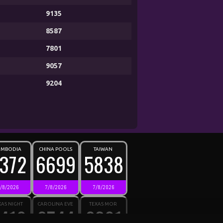
9135
8587
7801
9057
9204
AMBODIA
CHINA POOLS
TAIWAN
372
6699
5838
/8/2026
7/8/2026
7/8/2026
XAS NIGHT
CAROLINA EVE
TEXAS MOR
419
2544
2691