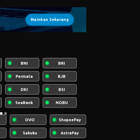
Mainkan Sekarang
RI
Maybank
Sinarmas
UOB
JB
Superbank
SI
BU
OVO
ShopeePay
Sakuku
AstraPay