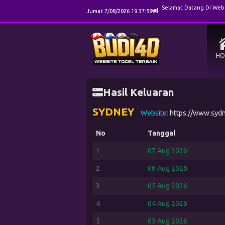
Selamat Datang Di Web
Jumat 7/08/2026 19:37:58
HO
Hasil Keluaran
SYDNEY
Website:
https://www.syd
No
Tanggal
1
07 Aug 2026
2
06 Aug 2026
3
05 Aug 2026
4
04 Aug 2026
5
03 Aug 2026