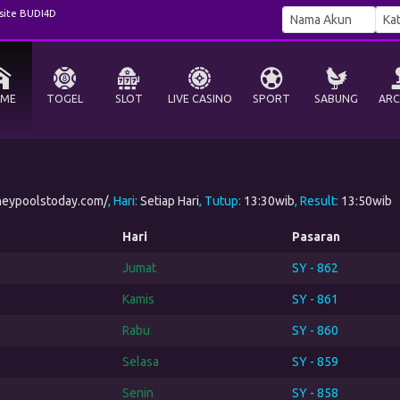
site BUDI4D
ME
TOGEL
SLOT
LIVE CASINO
SPORT
SABUNG
ARC
neypoolstoday.com/
, Hari:
Setiap Hari
, Tutup:
13:30wib
, Result:
13:50wib
Hari
Pasaran
Jumat
SY - 862
Kamis
SY - 861
Rabu
SY - 860
Selasa
SY - 859
Senin
SY - 858