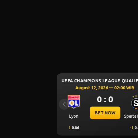
7/8/2026
8/8/2026
8/8/20
UEFA CHAMPIONS LEAGUE QUALIF
August 11, 2026 — 22:59 WIB
0 : 0
Previous
BET NOW
Union 
Bodo Glimt
Gill
0.75
0.82
-0.75