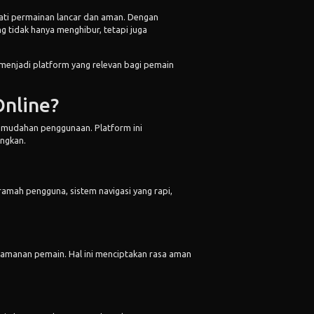
ti permainan lancar dan aman. Dengan
tidak hanya menghibur, tetapi juga
 menjadi platform yang relevan bagi pemain
nline?
emudahan penggunaan. Platform ini
ngkan.
ramah pengguna, sistem navigasi yang rapi,
amanan pemain. Hal ini menciptakan rasa aman