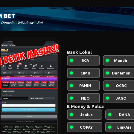
M BET
Deposit
Withdraw
Bet
Bank Lokal
BCA
Mandiri
BNI
B
CIMB
Danamon
Permata
B
PANIN
OCBC
DKI
B
NEO
JAGO
SeaBank
NO
E Money & Pulsa
Jenius
DANA
GOPAY
LinkAja