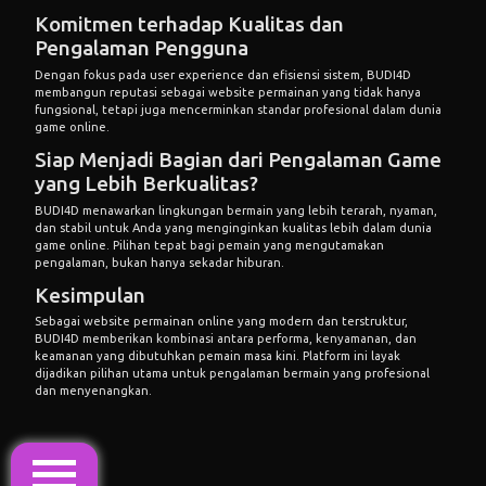
Pengalaman Pengguna
Dengan fokus pada user experience dan efisiensi sistem, BUDI4D
membangun reputasi sebagai website permainan yang tidak hanya
fungsional, tetapi juga mencerminkan standar profesional dalam dunia
game online.
Siap Menjadi Bagian dari Pengalaman Game
yang Lebih Berkualitas?
BUDI4D menawarkan lingkungan bermain yang lebih terarah, nyaman,
dan stabil untuk Anda yang menginginkan kualitas lebih dalam dunia
game online. Pilihan tepat bagi pemain yang mengutamakan
pengalaman, bukan hanya sekadar hiburan.
Kesimpulan
Sebagai website permainan online yang modern dan terstruktur,
BUDI4D memberikan kombinasi antara performa, kenyamanan, dan
keamanan yang dibutuhkan pemain masa kini. Platform ini layak
dijadikan pilihan utama untuk pengalaman bermain yang profesional
dan menyenangkan.