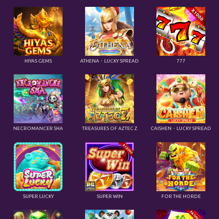
HIYAS GEMS
ATHENA・LUCKY SPREAD
777
NECROMANCER SHA
TREASURES OF AZTEC Z
CAISHEN・LUCKY SPREAD
SUPER LUCKY
SUPER WIN
FOR THE HORDE