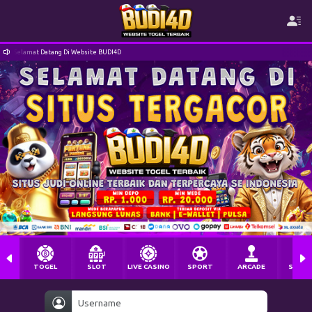
Selamat Datang Di Website BUDI4D
TOGEL
SLOT
LIVE CASINO
SPORT
ARCADE
SABU