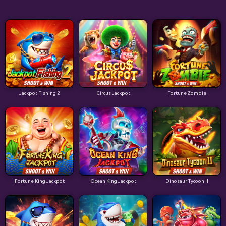
Jackpot Fishing 2
Circus Jackpot
Fortune Zombie
Fortune King Jackpot
Ocean King Jackpot
Dinosaur Tycoon II