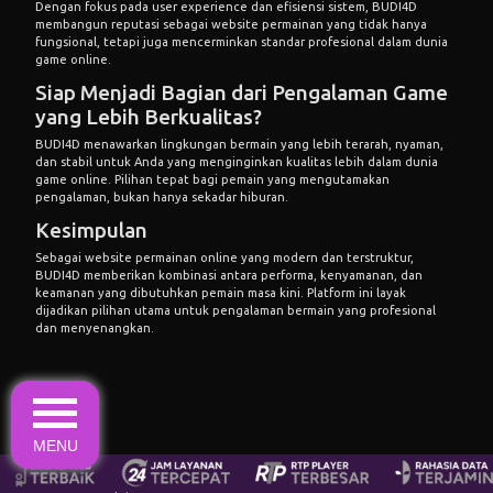
Dengan fokus pada user experience dan efisiensi sistem, BUDI4D
membangun reputasi sebagai website permainan yang tidak hanya
fungsional, tetapi juga mencerminkan standar profesional dalam dunia
game online.
Siap Menjadi Bagian dari Pengalaman Game
yang Lebih Berkualitas?
BUDI4D menawarkan lingkungan bermain yang lebih terarah, nyaman,
dan stabil untuk Anda yang menginginkan kualitas lebih dalam dunia
game online. Pilihan tepat bagi pemain yang mengutamakan
pengalaman, bukan hanya sekadar hiburan.
Kesimpulan
Sebagai website permainan online yang modern dan terstruktur,
BUDI4D memberikan kombinasi antara performa, kenyamanan, dan
keamanan yang dibutuhkan pemain masa kini. Platform ini layak
dijadikan pilihan utama untuk pengalaman bermain yang profesional
dan menyenangkan.
MENU