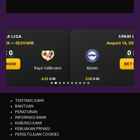
SPAIN LA LIGA
August 16, 2026 — 00:30 WIB
0 : 0
Previous
Next
BET NOW
Alaves
Getafe
0.00
0.62
0.00
-0.72
TENTANG KAMI
BANTUAN
PERATURAN
INFORMASI BANK
HUBUNGI KAMI
KEBIJAKAN PRIVASI
PERSETUJUAN COOKIES