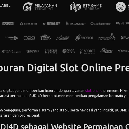
buran Digital Slot Online P
a digital guna memberikan hiburan dengan layanan
slot online
premium. Nikma
riasi permainan, BUDI4D berkomitmen memberikan pengalaman bermain yang 
pengguna, performa sistem yang stabil, serta navigasi yang intuitif, BUDI4D
terarah dan profesional.