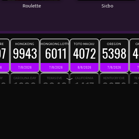
Roulette
Sicbo
ORE
HONGKONG
HONGKONG LOTTO
TOTO MACAU
OREGON
C
07
9943
6011
4072
5398
4
26
7/8/2026
7/8/2026
8/8/2026
7/8/2026
7
AY
CAROLINA DAY
TEXAS EVE
CALIFORNIA
KENTUCKY EVE
TE
18
1200
3042
1417
0052
0
26
7/8/2026
7/8/2026
7/8/2026
7/8/2026
7
TOTO WUHAN
HK SIANG
MALAYSIA
MACAU
QATAR
6989
8867
7218
5825
315
8/8/2026
7/8/2026
7/8/2026
7/8/2026
7/8/2026