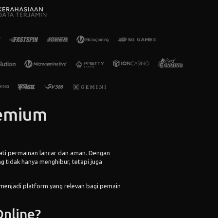
remium
ti permainan lancar dan aman. Dengan
tidak hanya menghibur, tetapi juga
 menjadi platform yang relevan bagi pemain