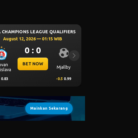
FOOTBALL F24 INTERNATIONAL
FRIENDLY
August 8, 2026 — 00:45 WIB
0 : 2
Next
BET NOW
ermany
e-France
25
-0.76
0.25
0.52
Mainkan Sekarang