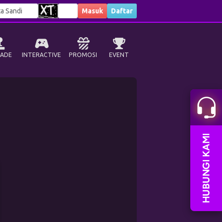
Masuk
Daftar
ADE
INTERACTIVE
PROMOSI
EVENT