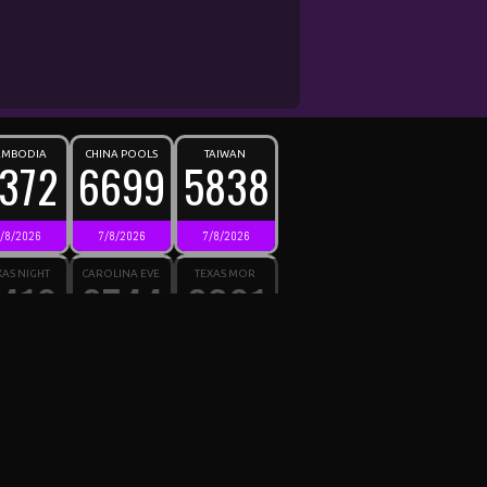
AMBODIA
CHINA POOLS
TAIWAN
372
6699
5838
/8/2026
7/8/2026
7/8/2026
XAS NIGHT
CAROLINA EVE
TEXAS MOR
419
2544
2691
/8/2026
7/8/2026
7/8/2026
8