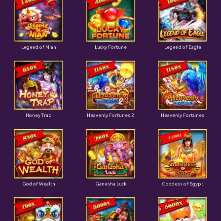
Legend of Nian
Lucky Fortune
Legend of Eagle
Honey Trap
Heavenly Fortunes 2
Heavenly Fortunes
God of Wealth
Ganesha Luck
Goddess of Egypt