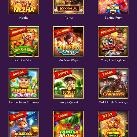
Nezha
Roma
Boxing Fury
Rich Cai Shen
Pai Gow Ways
Muay Thai Fighter
Leprechaun Bonanza
Jungle Quest
Gold Rush Cowboys
Guardian of The Museum
Fruits Mania
Fortune Jewels I