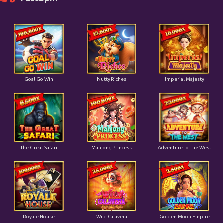
Goal Go Win
Nutty Riches
Imperial Majesty
The Great Safari
Mahjong Princess
Adventure To The West
Royale House
Wild Calavera
Golden Moon Empire