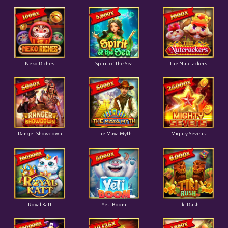
Neko Riches
Spirit of the Sea
The Nutcrackers
Ranger Showdown
The Maya Myth
Mighty Sevens
Royal Katt
Yeti Boom
Tiki Rush