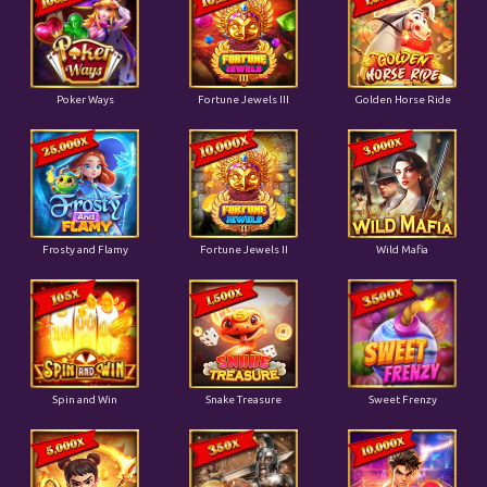
Poker Ways
Fortune Jewels III
Golden Horse Ride
Frosty and Flamy
Fortune Jewels II
Wild Mafia
Spin and Win
Snake Treasure
Sweet Frenzy