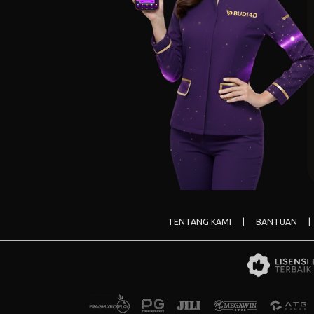
TENTANG KAMI
|
BANTUAN
|