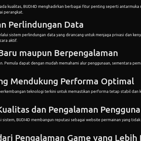
tawarkan BUDI4D
da kualitas, BUDI4D menghadirkan berbagai fitur penting seperti antarmuka 
ai perangkat.
n Perlindungan Data
i sistem perlindungan data yang dirancang untuk menjaga privasi dan keny
ara aktif.
 Baru maupun Berpengalaman
pemain. Pemula dapat dengan mudah memahami alur penggunaan, sementara p
ang Mendukung Performa Optimal
rkembangan teknologi terkini untuk memastikan performa tetap stabil dan k
ualitas dan Pengalaman Pengguna
si sistem, BUDI4D membangun reputasi sebagai website permainan yang tidak 