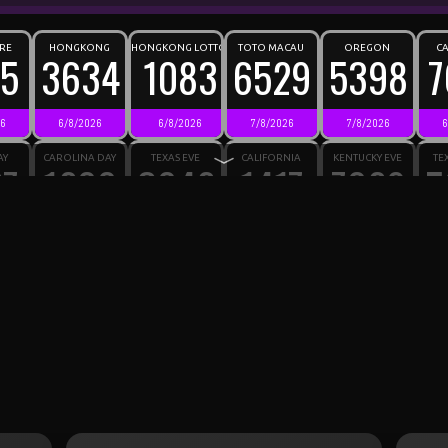
ORE
HONGKONG
HONGKONG LOTTO
TOTO MACAU
OREGON
C
15
3634
1083
6529
5398
7
26
6/8/2026
6/8/2026
7/8/2026
7/8/2026
6
AY
CAROLINA DAY
TEXAS EVE
CALIFORNIA
KENTUCKY EVE
TE
27
1200
3042
1417
7029
5
26
7/8/2026
7/8/2026
7/8/2026
6/8/2026
6
TOTO WUHAN
HK SIANG
MALAYSIA
MACAU
QATAR
5357
9220
4549
7894
664
7/8/2026
6/8/2026
6/8/2026
6/8/2026
6/8/2026