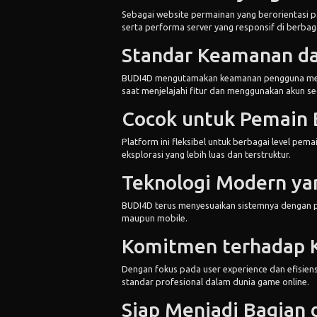
Fitur Utama yang Di
Sebagai website permainan yang berorientasi pa
serta performa server yang responsif di berbag
Standar Keamanan da
BUDI4D mengutamakan keamanan pengguna melalu
saat menjelajahi fitur dan menggunakan akun sec
Cocok untuk Pemain
Platform ini fleksibel untuk berbagai level 
eksplorasi yang lebih luas dan terstruktur.
Teknologi Modern y
BUDI4D terus menyesuaikan sistemnya dengan pe
maupun mobile.
Komitmen terhadap K
Dengan fokus pada user experience dan efisien
standar profesional dalam dunia game online.