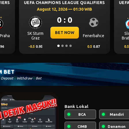
LIFIERS
E-FOOTBALL F24 ELITE CLUB FRIENDLY
E
IB
August 7, 2026 — 10:00 WIB
0 : 0
BET NOW
ion Saint-
e-Tottenham
e-Liverpool
Gilloise
Hotspur
0.75
1.00
0.00
-0.88
0.00
0.64
M BET
Deposit
Withdraw
Bet
Bank Lokal
BCA
Mandiri