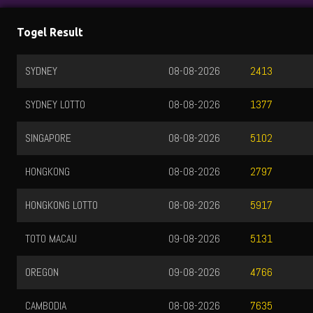
Togel Result
SYDNEY
08-08-2026
2413
SYDNEY LOTTO
08-08-2026
1377
SINGAPORE
08-08-2026
5102
HONGKONG
08-08-2026
2797
HONGKONG LOTTO
08-08-2026
5917
TOTO MACAU
09-08-2026
5131
OREGON
09-08-2026
4766
CAMBODIA
08-08-2026
7635