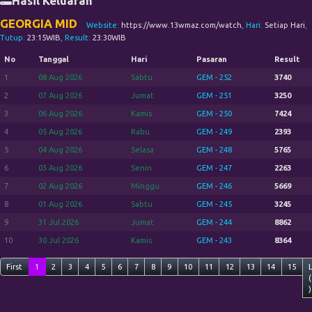
Hasil Keluaran
GEORGIA MID
Website:
https://www.13wmaz.com/watch
, Hari:
Setiap Hari
,
Tutup:
23:15WIB
, Result:
23:30WIB
No
Tanggal
Hari
Pasaran
Result
1
08 Aug 2026
Sabtu
GEM - 252
3740
2
07 Aug 2026
Jumat
GEM - 251
3250
3
06 Aug 2026
Kamis
GEM - 250
7424
4
05 Aug 2026
Rabu
GEM - 249
2393
5
04 Aug 2026
Selasa
GEM - 248
5765
6
03 Aug 2026
Senin
GEM - 247
2263
7
02 Aug 2026
Minggu
GEM - 246
5669
8
01 Aug 2026
Sabtu
GEM - 245
3245
9
31 Jul 2026
Jumat
GEM - 244
8862
10
30 Jul 2026
Kamis
GEM - 243
8364
First
1
2
3
4
5
6
7
8
9
10
11
12
13
14
15
(
)