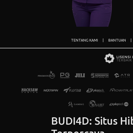
TENTANG KAMI
|
BANTUAN
|
BUDI4D: Situs Hi