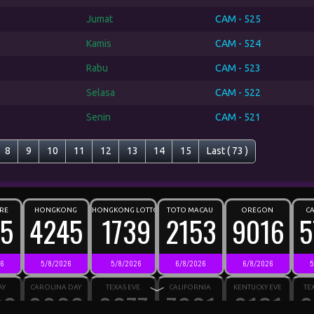
Jumat
CAM - 525
Kamis
CAM - 524
Rabu
CAM - 523
Selasa
CAM - 522
Senin
CAM - 521
8
9
10
11
12
13
14
15
Last ( 73 )
ORE
HONGKONG
HONGKONG LOTTO
TOTO MACAU
OREGON
C
15
4245
1739
2153
9016
5
26
5/8/2026
5/8/2026
6/8/2026
6/8/2026
5
AY
CAROLINA DAY
TEXAS EVE
CALIFORNIA
KENTUCKY EVE
TE
60
9860
8077
7061
8131
8