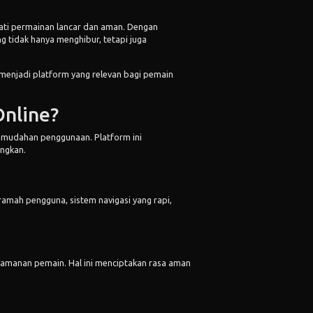
ti permainan lancar dan aman. Dengan
tidak hanya menghibur, tetapi juga
 menjadi platform yang relevan bagi pemain
nline?
emudahan penggunaan. Platform ini
ngkan.
ramah pengguna, sistem navigasi yang rapi,
amanan pemain. Hal ini menciptakan rasa aman