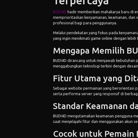
Terpercaya
BUDI4D
hadir memberikan mahakarya baru di er
memprioritaskan kenyamanan, keamanan, dan va
profesional bagi para penggunanya.
Melalui pendekatan yang fokus pada kenyamanan 
yang ingin menikmati game online dengan lebih 
Mengapa Memilih BUD
BUDI4D dirancang untuk menjawab kebutuhan pe
menggabungkan teknologi terkini dengan desai
Fitur Utama yang Di
Sebagai website permainan yang berorientasi pa
serta performa server yang responsif di berbag
Standar Keamanan da
BUDI4D mengutamakan keamanan pengguna melalu
saat menjelajahi fitur dan menggunakan akun sec
Cocok untuk Pemain