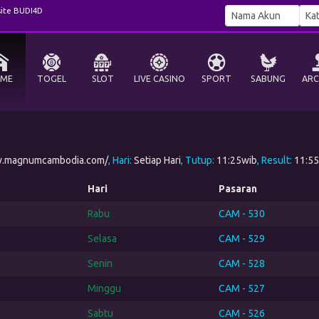
site BUDI4D
ME
TOGEL
SLOT
LIVE CASINO
SPORT
SABUNG
ARC
w.magnumcambodia.com/
, Hari:
Setiap Hari
, Tutup:
11:25wib
, Result:
11:5
Hari
Pasaran
Rabu
CAM - 530
Selasa
CAM - 529
Senin
CAM - 528
Minggu
CAM - 527
Sabtu
CAM - 526