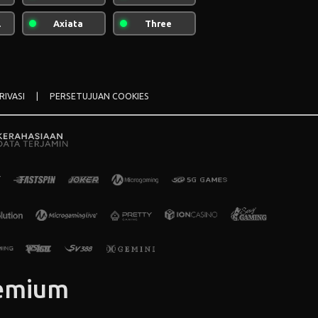
l
Axiata
Three
RIVASI
|
PERSETUJUAN COOKIES
remium