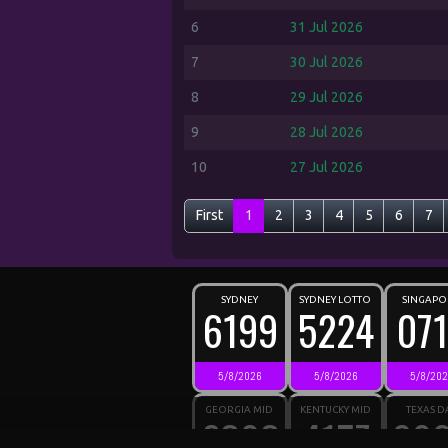
6
31 Jul 2026
7
30 Jul 2026
8
29 Jul 2026
9
28 Jul 2026
10
27 Jul 2026
First
1
2
3
4
5
6
7
SYDNEY
SYDNEY LOTTO
SINGAP
6199
5224
07
5/8/2026
5/8/2026
5/8/20
GEORGIA MID
KENTUCKY MID
TEXAS D
2393
4157
09