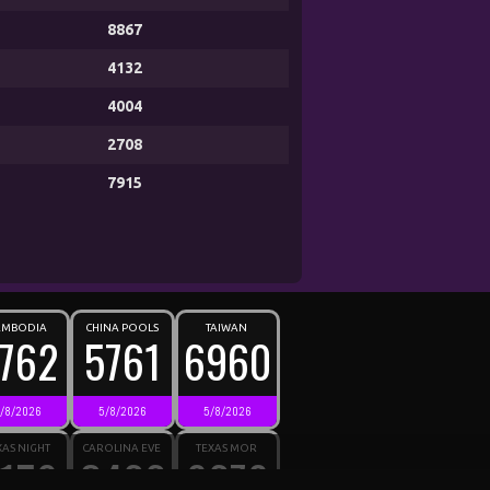
8867
4132
4004
2708
7915
AMBODIA
CHINA POOLS
TAIWAN
762
5761
6960
/8/2026
5/8/2026
5/8/2026
XAS NIGHT
CAROLINA EVE
TEXAS MOR
159
3466
8678