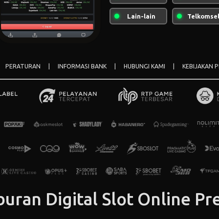
Lain-lain
Telkomse
PERATURAN
|
INFORMASI BANK
|
HUBUNGI KAMI
|
KEBIJAKAN P
buran Digital Slot Online P