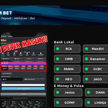
M BET
Deposit
Withdraw
Bet
Bank Lokal
A
Mandiri
BNI
BRI
B
Danamon
Permata
BJB
IN
OCBC
DKI
BSI
O
JAGO
SeaBank
NOBU
E Money & Pulsa
Jenius
DANA
GOPAY
LinkAja