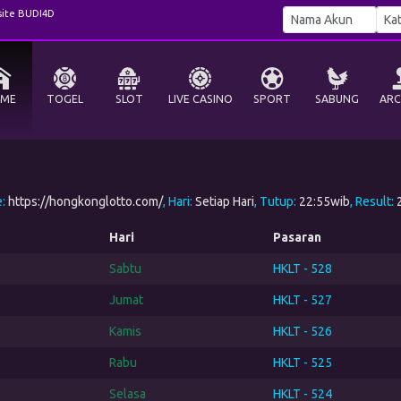
site BUDI4D
ME
TOGEL
SLOT
LIVE CASINO
SPORT
SABUNG
ARC
e:
https://hongkonglotto.com/
, Hari:
Setiap Hari
, Tutup:
22:55wib
, Result:
Hari
Pasaran
Sabtu
HKLT - 528
Jumat
HKLT - 527
Kamis
HKLT - 526
Rabu
HKLT - 525
Selasa
HKLT - 524