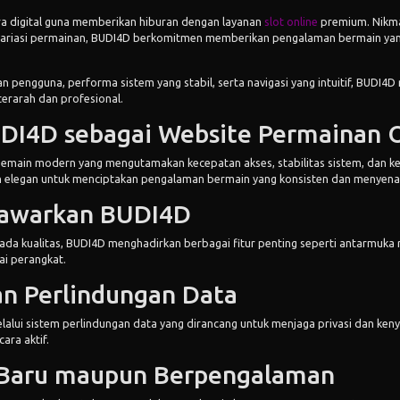
a digital guna memberikan hiburan dengan layanan
slot online
premium. Nikma
riasi permainan, BUDI4D berkomitmen memberikan pengalaman bermain yang 
pengguna, performa sistem yang stabil, serta navigasi yang intuitif, BUDI4D
terarah dan profesional.
I4D sebagai Website Permainan O
main modern yang mengutamakan kecepatan akses, stabilitas sistem, dan k
n elegan untuk menciptakan pengalaman bermain yang konsisten dan menyena
tawarkan BUDI4D
da kualitas, BUDI4D menghadirkan berbagai fitur penting seperti antarmuka 
ai perangkat.
n Perlindungan Data
i sistem perlindungan data yang dirancang untuk menjaga privasi dan keny
ara aktif.
 Baru maupun Berpengalaman