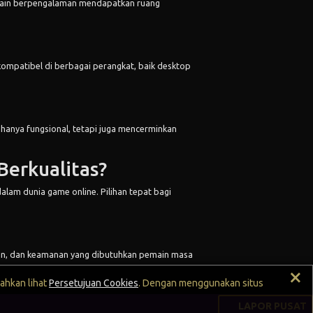
emain berpengalaman mendapatkan ruang
ompatibel di berbagai perangkat, baik desktop
hanya fungsional, tetapi juga mencerminkan
Berkualitas?
alam dunia game online. Pilihan tepat bagi
an, dan keamanan yang dibutuhkan pemain masa
×
ahkan lihat
Persetujuan Cookies
. Dengan menggunakan situs
LAPOR PUSAT