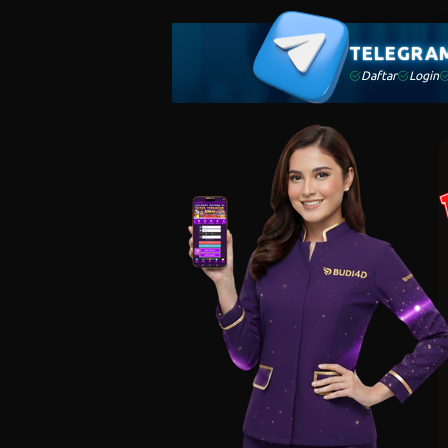
TELEGRA
Daftar
Login
BC
CIM
PAN
NE