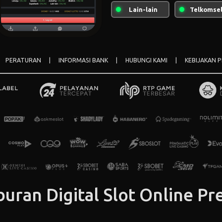
Lain-lain
Telkomse
PERATURAN
|
INFORMASI BANK
|
HUBUNGI KAMI
|
KEBIJAKAN P
buran Digital Slot Online P