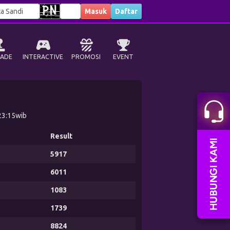
Masuk
Daftar
ADE
INTERACTIVE
PROMOSI
EVENT
23:15wib
Result
5917
6011
1083
1739
8824