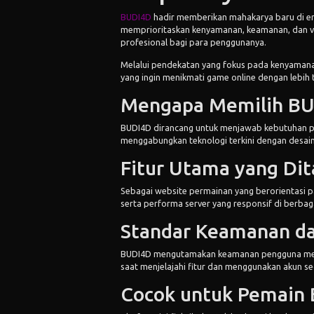
BUDI4D
hadir memberikan mahakarya baru di er
memprioritaskan kenyamanan, keamanan, dan va
profesional bagi para penggunanya.
Melalui pendekatan yang fokus pada kenyamanan 
yang ingin menikmati game online dengan lebih 
Mengapa Memilih BUD
BUDI4D dirancang untuk menjawab kebutuhan pe
menggabungkan teknologi terkini dengan desai
Fitur Utama yang Di
Sebagai website permainan yang berorientasi pa
serta performa server yang responsif di berbag
Standar Keamanan da
BUDI4D mengutamakan keamanan pengguna melalu
saat menjelajahi fitur dan menggunakan akun sec
Cocok untuk Pemain