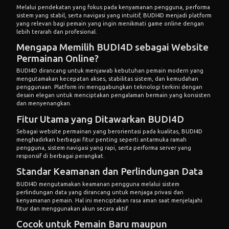
yang relevan bagi pemain yang ingin menikmati game online dengan
lebih terarah dan profesional.
Mengapa Memilih BUDI4D sebagai Website
Permainan Online?
BUDI4D dirancang untuk menjawab kebutuhan pemain modern yang
mengutamakan kecepatan akses, stabilitas sistem, dan kemudahan
penggunaan. Platform ini menggabungkan teknologi terkini dengan
desain elegan untuk menciptakan pengalaman bermain yang konsisten
dan menyenangkan.
Fitur Utama yang Ditawarkan BUDI4D
Sebagai website permainan yang berorientasi pada kualitas, BUDI4D
menghadirkan berbagai fitur penting seperti antarmuka ramah
pengguna, sistem navigasi yang rapi, serta performa server yang
responsif di berbagai perangkat.
Standar Keamanan dan Perlindungan Data
BUDI4D mengutamakan keamanan pengguna melalui sistem
perlindungan data yang dirancang untuk menjaga privasi dan
kenyamanan pemain. Hal ini menciptakan rasa aman saat menjelajahi
fitur dan menggunakan akun secara aktif.
Cocok untuk Pemain Baru maupun
Berpengalaman
Platform ini fleksibel untuk berbagai level pemain. Pemula dapat