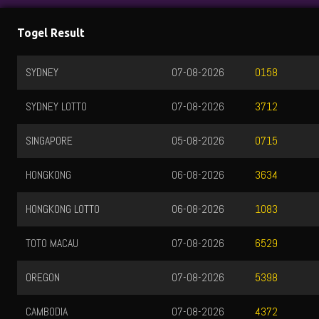
Togel Result
SYDNEY
07-08-2026
0158
SYDNEY LOTTO
07-08-2026
3712
SINGAPORE
05-08-2026
0715
HONGKONG
06-08-2026
3634
HONGKONG LOTTO
06-08-2026
1083
TOTO MACAU
07-08-2026
6529
OREGON
07-08-2026
5398
CAMBODIA
07-08-2026
4372