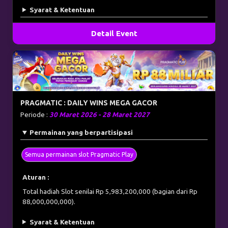
Syarat & Ketentuan
Detail Event
PRAGMATIC : DAILY WINS MEGA GACOR
Periode :
30 Maret 2026 - 28 Maret 2027
Permainan yang berpartisipasi
Semua permainan slot Pragmatic Play
Aturan :
Total hadiah Slot senilai Rp 5,983,200,000 (bagian dari Rp
88,000,000,000).
Syarat & Ketentuan