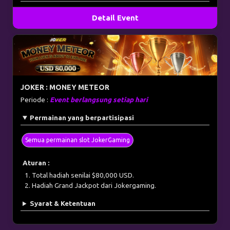
Detail Event
JOKER : MONEY METEOR
Periode :
Event berlangsung setiap hari
Permainan yang berpartisipasi
Semua permainan slot JokerGaming
Aturan :
Total hadiah senilai $80,000 USD.
Hadiah Grand Jackpot dari Jokergaming.
Syarat & Ketentuan