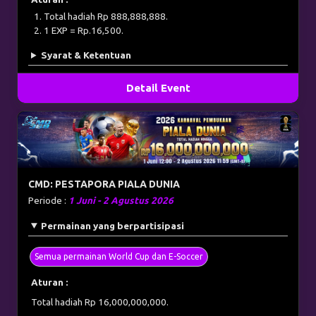
Total hadiah Rp 888,888,888.
1 EXP = Rp.16,500.
Syarat & Ketentuan
Detail Event
CMD: PESTAPORA PIALA DUNIA
Periode :
1 Juni - 2 Agustus 2026
Permainan yang berpartisipasi
Semua permainan World Cup dan E-Soccer
Aturan :
Total hadiah Rp 16,000,000,000.